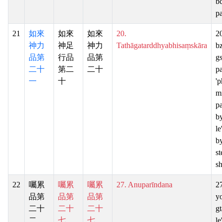
b
pa
21
如來
如來
如來
20.
20
神力
神足
神力
Tathāgatarddhyabhisaṃskāra
b
品第
行品
品第
g
二十
第二
二十
pa
一
十
'p
m
pa
by
le
b
st
sh
22
囑累
囑累
囑累
27. Anuparīndana
2
品第
品第
品第
y
二十
二十
二十
gt
二
七
七
le