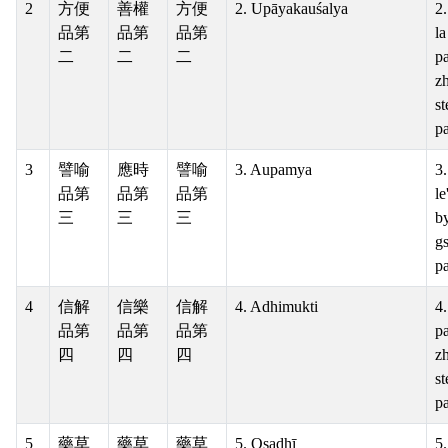
2
方便
善權
方便
2. Upāyakauśalya
2.
品第
品第
品第
l
二
二
二
pa
z
st
pa
3
譬喻
應時
譬喻
3. Aupamya
3.
品第
品第
品第
le
三
三
三
by
g
pa
4
信解
信樂
信解
4. Adhimukti
4
品第
品第
品第
pa
四
四
四
z
st
pa
5
藥草
藥草
藥草
5. Oṣadhī
5