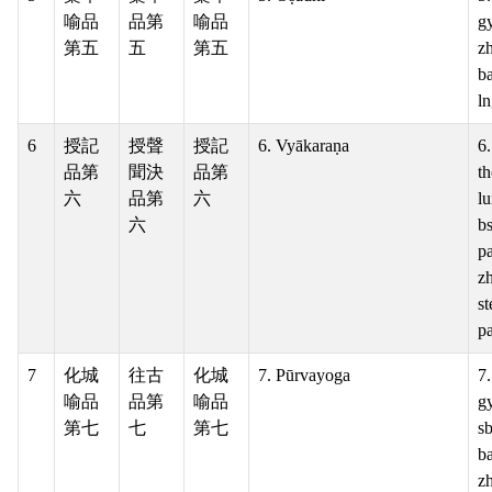
喻品
品第
喻品
gy
第五
五
第五
z
ba
ln
6
授記
授聲
授記
6. Vyākaraṇa
6
品第
聞決
品第
th
六
品第
六
l
六
b
pa
z
st
pa
7
化城
往古
化城
7. Pūrvayoga
7
喻品
品第
喻品
g
第七
七
第七
s
ba
z