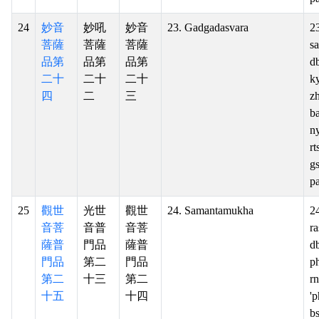
24
妙音
妙吼
妙音
23. Gadgadasvara
2
菩薩
菩薩
菩薩
sa
品第
品第
品第
d
二十
二十
二十
ky
四
二
三
z
ba
n
rt
g
pa
25
觀世
光世
觀世
24. Samantamukha
2
音菩
音普
音菩
ra
薩普
門品
薩普
d
門品
第二
門品
p
第二
十三
第二
r
十五
十四
'p
bs