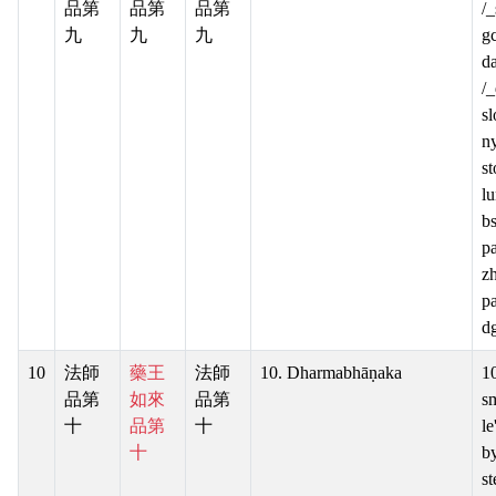
品第
品第
品第
/_
九
九
九
g
d
/
s
ny
s
l
b
pa
z
pa
d
10
法師
藥王
法師
10. Dharmabhāṇaka
1
品第
如來
品第
sm
十
品第
十
le
十
b
st