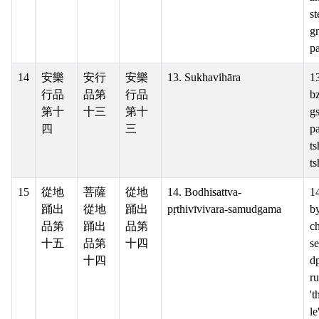
st
g
pa
14
安樂
安行
安樂
13. Sukhavihāra
13
行品
品第
行品
b
第十
十三
第十
g
四
三
pa
ts
ts
15
從地
菩薩
從地
14. Bodhisattva-
1
踊出
從地
踊出
pṛthivīvivara-samudgama
b
品第
踊出
品第
c
十五
品第
十四
s
十四
dp
r
't
le