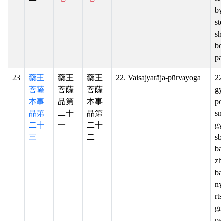
b
st
s
b
pa
23
藥王
藥王
藥王
22. Vaisajyarāja-pūrvayoga
2
菩薩
菩薩
菩薩
gy
本事
品第
本事
po
品第
二十
品第
s
二十
一
二十
g
三
二
s
ba
z
ba
n
rt
g
pa