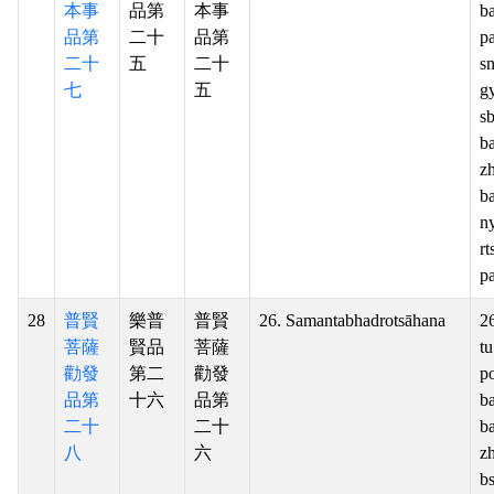
本事
品第
本事
b
品第
二十
品第
pa
二十
五
二十
s
七
五
g
s
ba
z
ba
n
rt
pa
28
普賢
樂普
普賢
26. Samantabhadrotsāhana
2
菩薩
賢品
菩薩
t
勸發
第二
勸發
p
品第
十六
品第
b
二十
二十
ba
八
六
z
bs