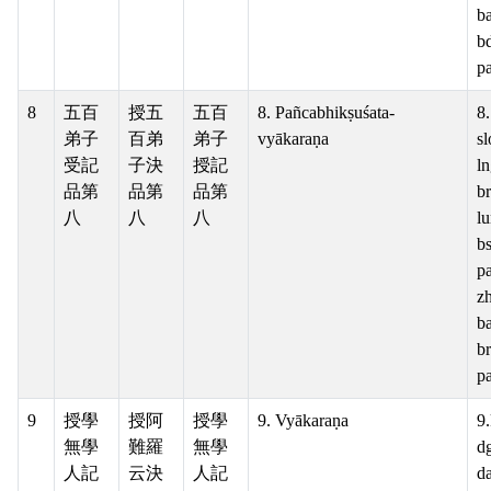
ba
b
pa
8
五百
授五
五百
8. Pañcabhikṣuśata-
8.
弟子
百弟
弟子
vyākaraṇa
s
受記
子決
授記
l
品第
品第
品第
b
八
八
八
l
b
pa
z
ba
b
pa
9
授學
授阿
授學
9. Vyākaraṇa
9
無學
難羅
無學
d
人記
云決
人記
d