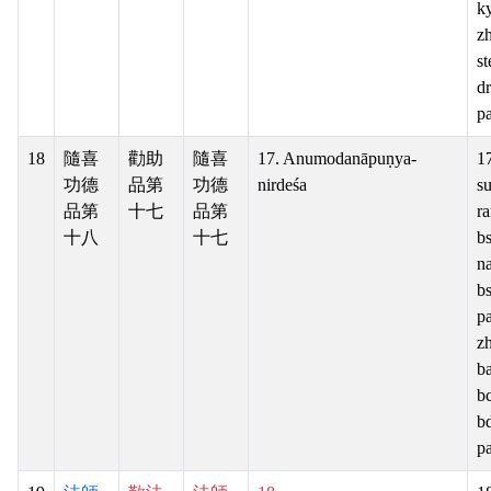
ky
z
st
d
pa
18
隨喜
勸助
隨喜
17. Anumodanāpuṇya-
17
功德
品第
功德
nirdeśa
su
品第
十七
品第
ra
十八
十七
b
n
b
pa
z
ba
b
b
pa