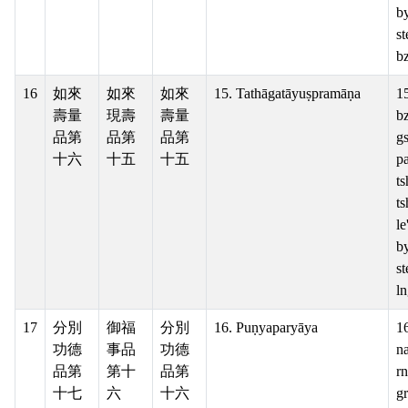
b
st
bz
16
如來
如來
如來
15. Tathāgatāyuṣpramāṇa
15
壽量
現壽
壽量
b
品第
品第
品第
g
十六
十五
十五
pa
ts
ts
le
b
s
ln
17
分別
御福
分別
16. Puṇyaparyāya
1
功德
事品
功德
n
品第
第十
品第
r
十七
六
十六
g