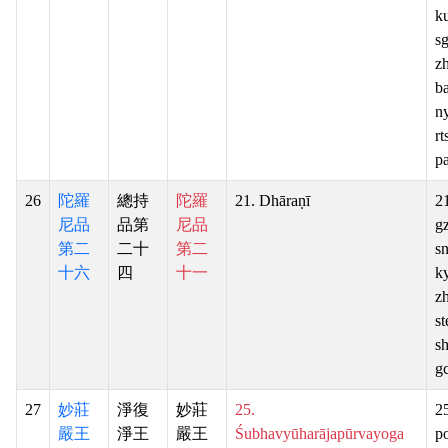
k
sg
z
ba
n
rt
pa
26
陀羅
總持
陀羅
21. Dhāraṇī
2
尼品
品第
尼品
g
第二
二十
第二
s
十六
四
十一
ky
z
st
sh
gc
27
妙莊
淨復
妙莊
25.
25
嚴王
淨王
嚴王
Śubhavyūharājapūrvayoga
p