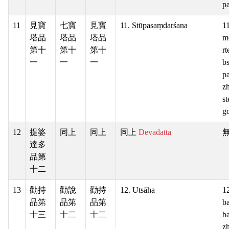
pa
11
見寶
七寶
見寶
11. Stūpasaṃdarśana
11
塔品
塔品
塔品
m
第十
第十
第十
rt
一
一
一
b
pa
z
st
gc
12
提婆
同上
同上
同上
Devadatta
達多
品第
十二
13
勸持
勸說
勸持
12. Utsāha
1
品第
品第
品第
b
十三
十二
十二
ba
z