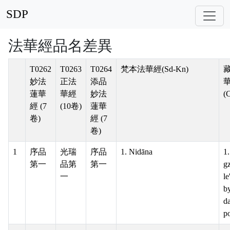
SDP
法華經品名差異
T0262
T0263
T0264
梵本法華經(Sd-Kn)
妙法
正法
添品
蓮華
華經
妙法
(
經 (7
(10卷)
蓮華
卷)
經 (7
卷)
1
序品
光瑞
序品
1. Nidāna
1.
第一
品第
第一
gz
一
le
by
d
p