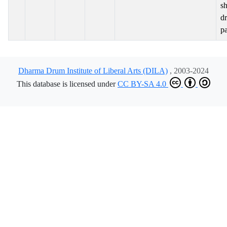
sh
d
pa
Dharma Drum Institute of Liberal Arts (DILA)
, 2003-2024
This database is licensed under
CC BY-SA 4.0