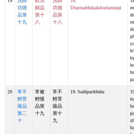
19
法師
歎法
法師
18.
1
功德
師品
功德
Dharmabhāṇakānuśamsṃā
m
品第
第十
品第
d
十九
八
十八
r
da
p
y
le
by
b
b
pa
20
常不
常被
常不
19. Sadāparibhūta
19
輕菩
輕慢
輕菩
tu
薩品
品第
薩品
b
第二
十九
第十
pa
十
九
z
ba