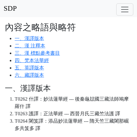
SDP
內容之略語與略符
一、漢譯版本
二、漢 注釋本
三、漢 標點參考書目
四、梵本法華經
五、英譯版本
六、藏譯版本
一、漢譯版本
T0262 什譯：妙法蓮華經 --- 後秦龜玆國三藏法師鳩摩
羅什 譯
T0263 護譯：正法華經 --- 西晉月氏三藏竺法護 譯
T0264 闍笈譯：添品妙法蓮華經 --- 隋天竺三藏闍那崛
多共笈多 譯