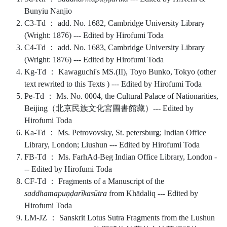
Bunyiu Nanjio
C3-Td ： add. No. 1682, Cambridge University Library
(Wright: 1876) --- Edited by Hirofumi Toda
C4-Td ： add. No. 1683, Cambridge University Library
(Wright: 1876) --- Edited by Hirofumi Toda
Kg-Td ： Kawaguchi's MS.(II), Toyo Bunko, Tokyo (other
text rewrited to this Texts ) --- Edited by Hirofumi Toda
Pe-Td ： Ms. No. 0004, the Cultural Palace of Nationarities,
Beijing（北京民族文化宮圖書館藏）--- Edited by
Hirofumi Toda
Ka-Td ： Ms. Petrovovsky, St. petersburg; Indian Office
Library, London; Liushun --- Edited by Hirofumi Toda
FB-Td ： Ms. FarhAd-Beg Indian Office Library, London -
-- Edited by Hirofumi Toda
CF-Td ： Fragments of a Manuscript of the
saddhamapuṇḍarīkasūtra
from Khādaliq --- Edited by
Hirofumi Toda
LM-JZ ： Sanskrit Lotus Sutra Fragments from the Lushun