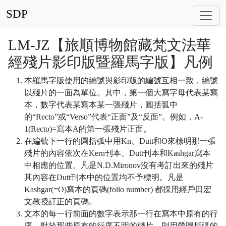
SDP
LM-JZ【旅順博物館藏梵文法華
經殘片影印版暨羅馬字版】凡例
本羅馬字版使用的編號與影印版的編號互相一致，編號
以殘片的一面為單位。其中，第一個大寫字母代表某寫
本，數字代表某寫本某一張殘片，圓括弧中
的“Recto”或“Verso”代表“正面”及“反面”。例如，A-
1(Recto)=寫本A的第一張殘片正面。
在編號下一行的圓括弧中用Kn、Dutt和O來標明那一張
殘片的內容依次在Kern刊本、Dutt刊本和Kashgar寫本
中相應的位置。凡是N.D.Mironov沒有考訂出來的殘片
其內容在Dutt刊本中的位置均不予標明。凡是
Kashgar(=O)寫本的頁碼(folio number) 都採用經戶田宏
文教授訂正的頁碼。
文本的每一行前面的數字表示那一行在寫本中原有的行
序。對於那些原有的行序不明的殘片，則用帶圓括弧的