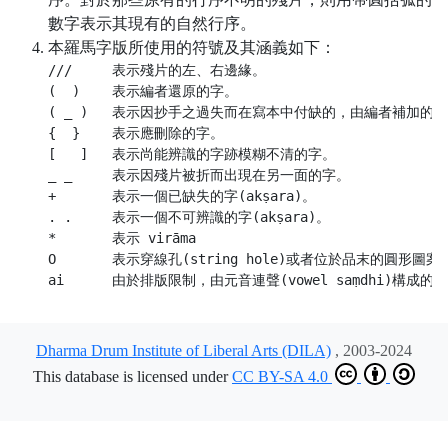
數字表示其現有的自然行序。
本羅馬字版所使用的符號及其涵義如下：
///     表示殘片的左、右邊緣。

(  )    表示編者還原的字。

( _ )   表示因抄手之過失而在寫本中付缺的，由編者補加的字
{  }    表示應刪除的字。

[   ]   表示尚能辨識的字跡模糊不清的字。

_ _     表示因殘片被折而出現在另一面的字。

+       表示一個已缺失的字(akṣara)。

. .     表示一個不可辨識的字(akṣara)。

*       表示 virāma

O       表示穿線孔(string hole)或者位於品末的圓形圖案。
Dharma Drum Institute of Liberal Arts (DILA)
, 2003-2024
This database is licensed under
CC BY-SA 4.0